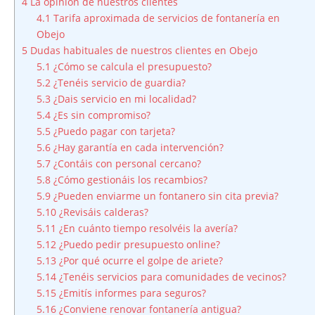
4
La opinión de nuestros clientes
4.1
Tarifa aproximada de servicios de fontanería en
Obejo
5
Dudas habituales de nuestros clientes en Obejo
5.1
¿Cómo se calcula el presupuesto?
5.2
¿Tenéis servicio de guardia?
5.3
¿Dais servicio en mi localidad?
5.4
¿Es sin compromiso?
5.5
¿Puedo pagar con tarjeta?
5.6
¿Hay garantía en cada intervención?
5.7
¿Contáis con personal cercano?
5.8
¿Cómo gestionáis los recambios?
5.9
¿Pueden enviarme un fontanero sin cita previa?
5.10
¿Revisáis calderas?
5.11
¿En cuánto tiempo resolvéis la avería?
5.12
¿Puedo pedir presupuesto online?
5.13
¿Por qué ocurre el golpe de ariete?
5.14
¿Tenéis servicios para comunidades de vecinos?
5.15
¿Emitís informes para seguros?
5.16
¿Conviene renovar fontanería antigua?