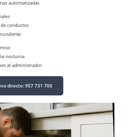
armas automatizadas
males
a de conductos
secundarias
omiso
dia nocturna
mes al administrador
ono directo: 957 731 700