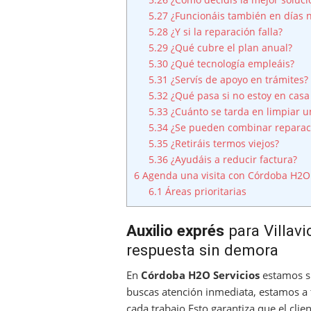
5.27
¿Funcionáis también en días n
5.28
¿Y si la reparación falla?
5.29
¿Qué cubre el plan anual?
5.30
¿Qué tecnología empleáis?
5.31
¿Servís de apoyo en trámites?
5.32
¿Qué pasa si no estoy en casa 
5.33
¿Cuánto se tarda en limpiar u
5.34
¿Se pueden combinar reparac
5.35
¿Retiráis termos viejos?
5.36
¿Ayudáis a reducir factura?
6
Agenda una visita con Córdoba H2O 
6.1
Áreas prioritarias
Auxilio exprés
para Villav
respuesta sin demora
En
Córdoba H2O Servicios
estamos si
buscas atención inmediata, estamos a 
cada trabajo.Esto garantiza que el cl