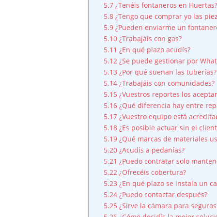
5.7
¿Tenéis fontaneros en Huertas
5.8
¿Tengo que comprar yo las pie
5.9
¿Pueden enviarme un fontanero 
5.10
¿Trabajáis con gas?
5.11
¿En qué plazo acudís?
5.12
¿Se puede gestionar por Wha
5.13
¿Por qué suenan las tuberías?
5.14
¿Trabajáis con comunidades?
5.15
¿Vuestros reportes los acepta
5.16
¿Qué diferencia hay entre rep
5.17
¿Vuestro equipo está acredita
5.18
¿Es posible actuar sin el clien
5.19
¿Qué marcas de materiales us
5.20
¿Acudís a pedanías?
5.21
¿Puedo contratar solo manten
5.22
¿Ofrecéis cobertura?
5.23
¿En qué plazo se instala un c
5.24
¿Puedo contactar después?
5.25
¿Sirve la cámara para seguros
5.26
¿Cómo decidís la mejor soluci