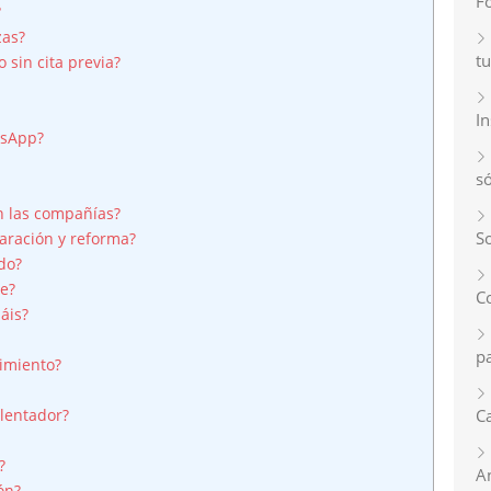
F
?
zas?
tu
sin cita previa?
I
tsApp?
s
n las compañías?
So
aración y reforma?
do?
te?
C
áis?
p
imiento?
Ca
alentador?
?
A
ón?