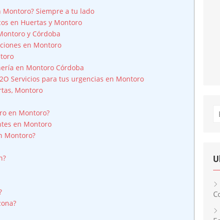
n Montoro? Siempre a tu lado
scos en Huertas y Montoro
Montoro y Córdoba
raciones en Montoro
toro
nería en Montoro Córdoba
2O Servicios para tus urgencias en Montoro
rtas, Montoro
Bu
ero en Montoro?
ntes en Montoro
n Montoro?
n?
U
?
Co
zona?