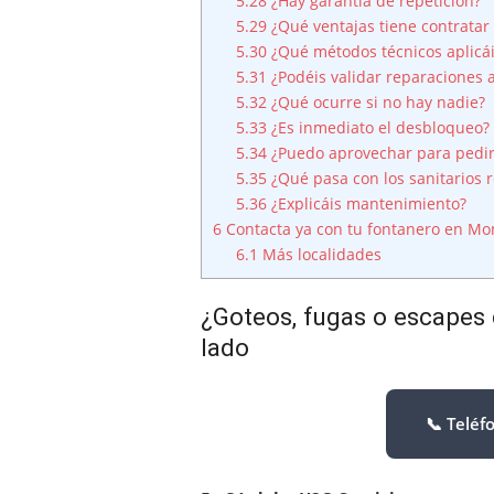
5.28
¿Hay garantía de repetición?
5.29
¿Qué ventajas tiene contratar 
5.30
¿Qué métodos técnicos aplicá
5.31
¿Podéis validar reparaciones 
5.32
¿Qué ocurre si no hay nadie?
5.33
¿Es inmediato el desbloqueo?
5.34
¿Puedo aprovechar para pedir
5.35
¿Qué pasa con los sanitarios r
5.36
¿Explicáis mantenimiento?
6
Contacta ya con tu fontanero en Mo
6.1
Más localidades
¿Goteos, fugas o escapes
lado
📞 Teléf