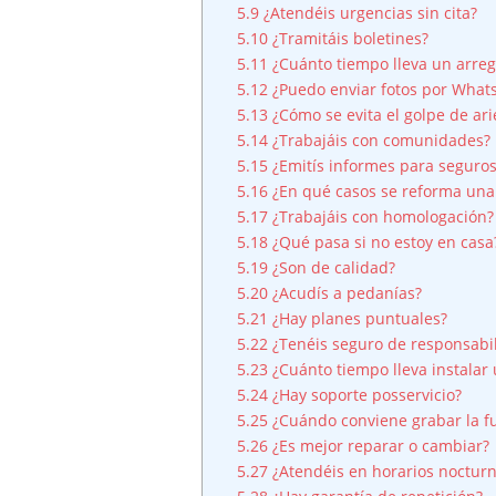
5.9
¿Atendéis urgencias sin cita?
5.10
¿Tramitáis boletines?
5.11
¿Cuánto tiempo lleva un arreg
5.12
¿Puedo enviar fotos por What
5.13
¿Cómo se evita el golpe de ari
5.14
¿Trabajáis con comunidades?
5.15
¿Emitís informes para seguro
5.16
¿En qué casos se reforma una 
5.17
¿Trabajáis con homologación?
5.18
¿Qué pasa si no estoy en casa
5.19
¿Son de calidad?
5.20
¿Acudís a pedanías?
5.21
¿Hay planes puntuales?
5.22
¿Tenéis seguro de responsabili
5.23
¿Cuánto tiempo lleva instalar
5.24
¿Hay soporte posservicio?
5.25
¿Cuándo conviene grabar la f
5.26
¿Es mejor reparar o cambiar?
5.27
¿Atendéis en horarios noctur