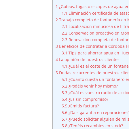
1
¿Goteos, fugas o escapes de agua e
1.1
Eliminación certificada de ata
2
Trabajo completo de fontanería en 
2.1
Localización minuciosa de filt
2.2
Conservación proactivo en Mon
2.3
Renovación completa de fonta
3
Beneficios de contratar a Córdoba H
3.1
Tips para ahorrar agua en Hue
4
La opinión de nuestros clientes
4.1
¿Cuál es el coste de un fontan
5
Dudas recurrentes de nuestros clie
5.1
¿Cuánto cuesta un fontanero e
5.2
¿Podéis venir hoy mismo?
5.3
¿Cuál es vuestro radio de acció
5.4
¿Es sin compromiso?
5.5
¿Emitís factura?
5.6
¿Dais garantía en reparaciones
5.7
¿Puedo solicitar alguien de mi 
5.8
¿Tenéis recambios en stock?