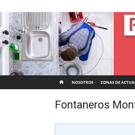
Saltar
Fontaneros Córdob
al
contenido
NOSOTROS
ZONAS DE ACTUA
Fontaneros Mon