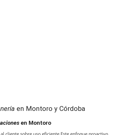
nería
en Montoro y Córdoba
traciones
en Montoro
l cliente sobre uso eficiente.Este enfoque proactivo