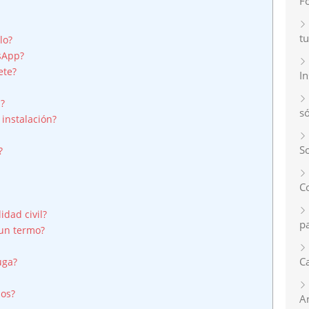
F
tu
lo?
sApp?
ete?
I
s?
s
instalación?
So
?
C
dad civil?
p
 un termo?
Ca
uga?
nos?
A