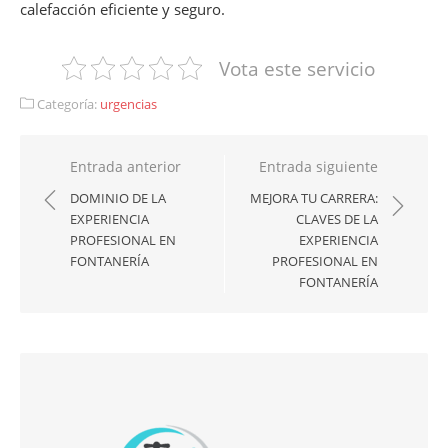
calefacción eficiente y seguro.
Vota este servicio
Categoría:
urgencias
Navegación
Entrada anterior
Entrada siguiente
de
DOMINIO DE LA
MEJORA TU CARRERA:
EXPERIENCIA
CLAVES DE LA
entradas
PROFESIONAL EN
EXPERIENCIA
FONTANERÍA
PROFESIONAL EN
FONTANERÍA