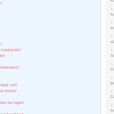
F
s?
tu
I
s
s?
instalación?
So
do?
materiales?
C
p
dad civil?
 un termo?
Ca
das las fugas?
A