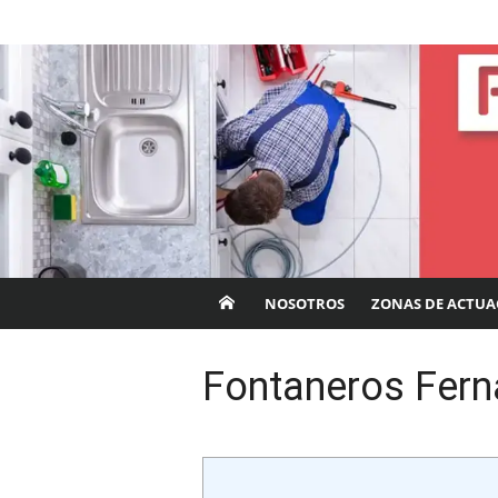
Saltar
Fontaneros Córdob
al
contenido
NOSOTROS
ZONAS DE ACTUA
Fontaneros Fern