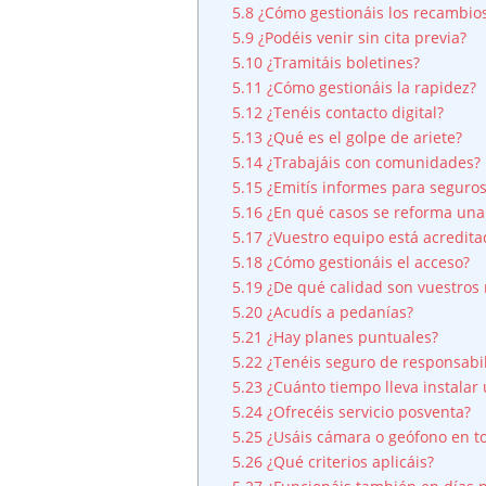
5.8
¿Cómo gestionáis los recambio
5.9
¿Podéis venir sin cita previa?
5.10
¿Tramitáis boletines?
5.11
¿Cómo gestionáis la rapidez?
5.12
¿Tenéis contacto digital?
5.13
¿Qué es el golpe de ariete?
5.14
¿Trabajáis con comunidades?
5.15
¿Emitís informes para seguro
5.16
¿En qué casos se reforma una 
5.17
¿Vuestro equipo está acredita
5.18
¿Cómo gestionáis el acceso?
5.19
¿De qué calidad son vuestros 
5.20
¿Acudís a pedanías?
5.21
¿Hay planes puntuales?
5.22
¿Tenéis seguro de responsabili
5.23
¿Cuánto tiempo lleva instalar
5.24
¿Ofrecéis servicio posventa?
5.25
¿Usáis cámara o geófono en to
5.26
¿Qué criterios aplicáis?