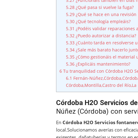
5.27
¿Funcionáis también en días n
5.28
¿Qué pasa si vuelve la fuga?
5.29
¿Qué se hace en una revisión 
5.30
¿Qué tecnología empleáis?
5.31
¿Podéis validar reparaciones 
5.32
¿Puedo autorizar a distancia?
5.33
¿Cuánto tarda en resolverse 
5.34
¿Sale más barato hacerlo junt
5.35
¿Cómo gestionáis el material 
5.36
¿Explicáis mantenimiento?
6
Tu tranquilidad con Córdoba H2O Se
6.1
Fernán-Núñez,Córdoba,Córdoba 
Córdoba,Montilla,Castro del Río,L
Córdoba H2O Servicios de
Núñez (Córdoba) con servi
En
Córdoba H2O Servicios
fontaner
local.Solucionamos averías con eficacia
exigentes, dañatuberías y termos en ed