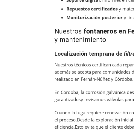
Soporte digital
: informes en can
Repuestos certificados
y mater
Monitorización posterior
y lín
Nuestros
fontaneros en F
y mantenimiento
Localización temprana de
filt
Nuestros técnicos certifican cada repa
además se acepta para comunidades de
realizado en Fernán-Núñez y Córdoba.
En Córdoba, la corrosión galvánica de
garantizadosy revisamos válvulas para
Cuando la fuga requiere renovación co
el proceso.Desde la exploración inicial
eficiencia.Esto evita que el cliente de