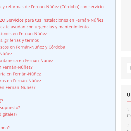
a y reformas de Fernán-Núñez (Córdoba) con servicio
2O Servicios para tus instalaciones en Fernán-Núñez
ez te ayudan con urgencias y mantenimiento
aciones en Fernán-Núñez
, griferías y termos
ascos en Fernán-Núñez y Córdoba
-Núñez
fontanería en Fernán-Núñez
Bu
en Fernán-Núñez?
ería en Fernán-Núñez
eros en Fernán-Núñez
o en Fernán-Núñez?
U
)?
esupuesto?
igitales?
Co
zona?