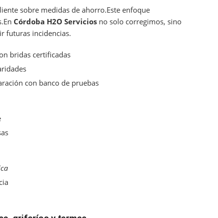
liente sobre medidas de ahorro.Este enfoque
s.En
Córdoba H2O Servicios
no solo corregimos, sino
 futuras incidencias.
n bridas certificadas
aridades
paración con banco de pruebas
e
sas
ica
cia