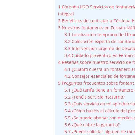
1
Córdoba H2O Servicios de fontanerí
integral
2
Beneficios de contratar a Córdoba H
3
Nuestros fontaneros en Fernán-Núñ
3.1
Localización temprana de filtr
3.2
Colocación experta de sanitarios
3.3
Intervención urgente de desat
3.4
Cuidado preventivo en Fernán
4
Reseñas sobre nuestro servicio de 
4.1
¿Cuánto cuesta un fontanero 
4.2
Consejos esenciales de fontan
5
Preguntas frecuentes sobre fontan
5.1
¿Qué tarifa tiene un fontaner
5.2
¿Tenéis servicio nocturno?
5.3
¿Dais servicio en mi spin(barrio
5.4
¿Cómo hacéis el cálculo del pr
5.5
¿Se puede abonar con medios d
5.6
¿Qué cubre la garantía?
5.7
¿Puedo solicitar alguien de mi 