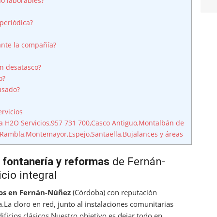
o laborables?
periódica?
ante la compañía?
un desatasco?
o?
usado?
rvicios
H2O Servicios,957 731 700,Casco Antiguo,Montalbán de
a Rambla,Montemayor,Espejo,Santaella,Bujalances y áreas
 fontanería y reformas
de Fernán-
cio integral
os en Fernán-Núñez
(Córdoba) con reputación
.La cloro en red, junto al instalaciones comunitarias
ificios clásicos.Nuestro objetivo es dejar todo en