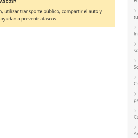
F
TASCOS?
ón, utilizar transporte público, compartir el auto y
tu
 ayudan a prevenir atascos.
I
s
So
C
p
Ca
A