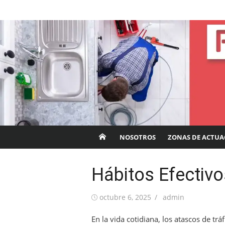
Saltar
Fontaneros Córdob
al
contenido
NOSOTROS
ZONAS DE ACTUA
Hábitos Efectivo
Publicada
Autor
octubre 6, 2025
admin
el
En la vida cotidiana, los atascos de t