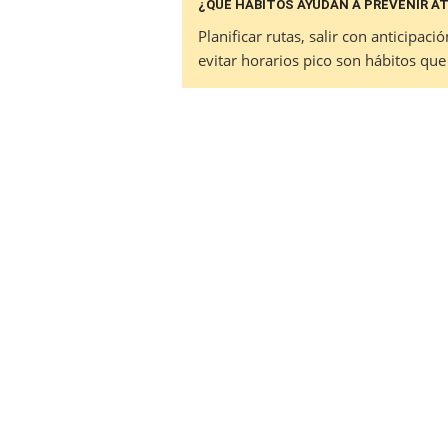
¿QUÉ HÁBITOS AYUDAN A PREVENIR A
Planificar rutas, salir con anticipaci
evitar horarios pico son hábitos que