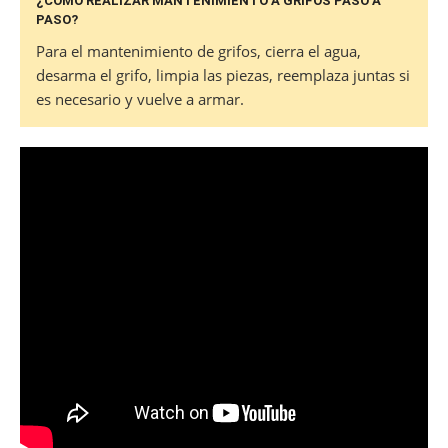
¿CÓMO REALIZAR MANTENIMIENTO A GRIFOS PASO A
PASO?
Para el mantenimiento de grifos, cierra el agua,
desarma el grifo, limpia las piezas, reemplaza juntas si
es necesario y vuelve a armar.