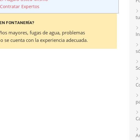
F
Contratar Expertos
tu
 EN FONTANERÍA?
ños mayores, fugas de agua, problemas
I
 no se cuenta con la experiencia adecuada.
s
So
C
p
Ca
A