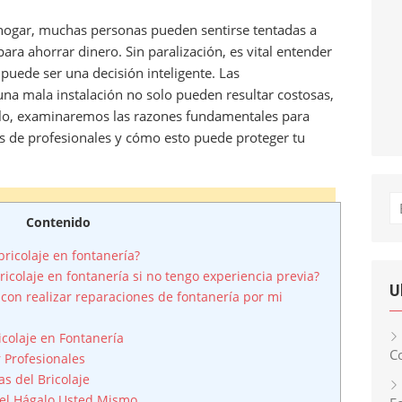
l hogar, muchas personas pueden sentirse tentadas a
ara ahorrar dinero. Sin paralización, es vital entender
a puede ser una decisión inteligente. Las
na mala instalación no solo pueden resultar costosas,
culo, examinaremos las razones fundamentales para
os de profesionales y cómo esto puede proteger tu
Bu
Contenido
bricolaje en fontanería?
ricolaje en fontanería si no tengo experiencia previa?
U
 con realizar reparaciones de fontanería por mi
icolaje en Fontanería
Co
 Profesionales
s del Bricolaje
del Hágalo Usted Mismo