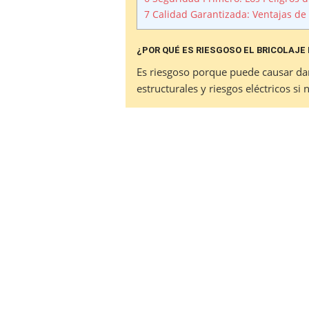
7
Calidad Garantizada: Ventajas de 
¿POR QUÉ ES RIESGOSO EL BRICOLAJE
Es riesgoso porque puede causar da
estructurales y riesgos eléctricos si