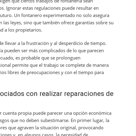
gen que ciertos trabajos de fontanería sean
os. Ignorar estas regulaciones puede resultar en
 futuro. Un fontanero experimentado no solo asegura
n las leyes, sino que también ofrece garantías sobre su
d a los propietarios.
e llevar a la frustración y al desperdicio de tiempo.
ría pueden ser más complicados de lo que parecen
decuado, es probable que se prolonguen
sional permite que el trabajo se complete de manera
arios libres de preocupaciones y con el tiempo para
sociados con realizar reparaciones de
por cuenta propia puede parecer una opción económica
esgos que no deben subestimarse. En primer lugar, la
ores que agraven la situación original, provocando
ciones y, en algunos casos, la necesidad de