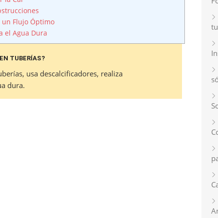
F
bstrucciones
 un Flujo Óptimo
tu
a el Agua Dura
I
EN TUBERÍAS?
berías, usa descalcificadores, realiza
s
ua dura.
So
C
p
Ca
A