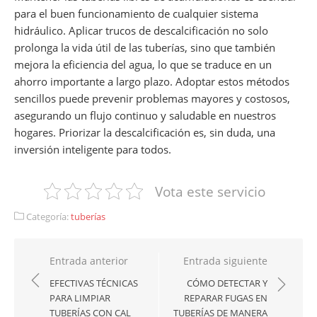
para el buen funcionamiento de cualquier sistema
hidráulico. Aplicar trucos de descalcificación no solo
prolonga la vida útil de las tuberías, sino que también
mejora la eficiencia del agua, lo que se traduce en un
ahorro importante a largo plazo. Adoptar estos métodos
sencillos puede prevenir problemas mayores y costosos,
asegurando un flujo continuo y saludable en nuestros
hogares. Priorizar la descalcificación es, sin duda, una
inversión inteligente para todos.
Vota este servicio
Categoría:
tuberías
Navegación
Entrada anterior
Entrada siguiente
de
EFECTIVAS TÉCNICAS
CÓMO DETECTAR Y
PARA LIMPIAR
REPARAR FUGAS EN
entradas
TUBERÍAS CON CAL
TUBERÍAS DE MANERA