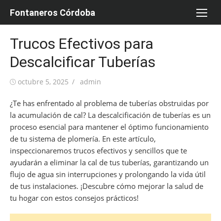
Saltar
Fontaneros Córdoba
al
contenido
Trucos Efectivos para
Descalcificar Tuberías
Publicada
Autor
octubre 5, 2025
admin
el
¿Te has enfrentado al problema de tuberías obstruidas por
la acumulación de cal? La descalcificación de tuberías es un
proceso esencial para mantener el óptimo funcionamiento
de tu sistema de plomería. En este artículo,
inspeccionaremos trucos efectivos y sencillos que te
ayudarán a eliminar la cal de tus tuberías, garantizando un
flujo de agua sin interrupciones y prolongando la vida útil
de tus instalaciones. ¡Descubre cómo mejorar la salud de
tu hogar con estos consejos prácticos!