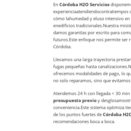
En
Córdoba H2O Servicios
disponemo
experienciaatendiendocontratiempos
cómo lahumedad y eluso intensivo en
enedificios tradicionales.Nuestra misi
damos garantías por escrito para com
futuros.Este enfoque nos permite ser re
Córdoba.
Llevamos una larga trayectoria presta
fugas pequeñas hasta canalizaciones.
ofrecemos modalidades de pago, lo que
no solo reparamos, sino que evitamos
Atendemos 24 h con llegada < 30 min
presupuesto previo
y desglosamostr
conveniencia.Este sistema optimiza ti
de los puntos fuertes de
Córdoba H2O
recomendaciones boca a boca.