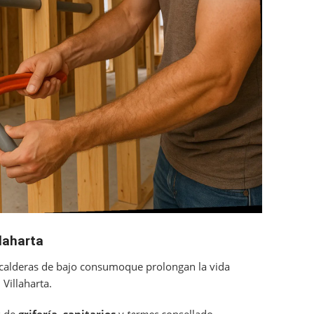
laharta
 calderas de bajo consumoque prolongan la vida
 Villaharta.
s de
grifería
,
sanitarios
y
termos
consellado