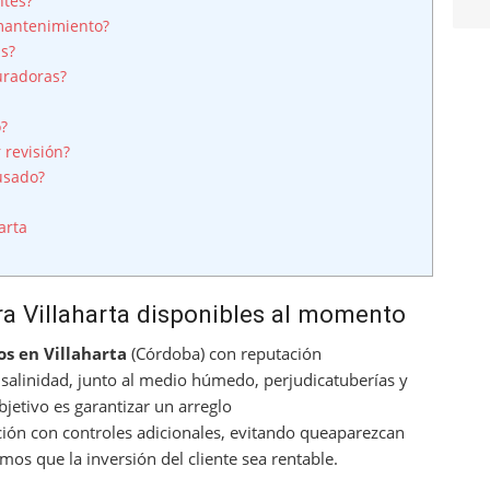
ntes?
mantenimiento?
is?
uradoras?
o?
 revisión?
usado?
arta
a Villaharta disponibles al momento
s en Villaharta
(Córdoba) con reputación
 salinidad, junto al medio húmedo, perjudicatuberías y
jetivo es garantizar un arreglo
ión con controles adicionales, evitando queaparezcan
os que la inversión del cliente sea rentable.