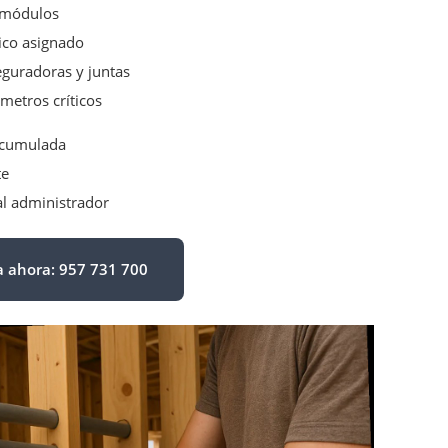
 módulos
nico asignado
guradoras y juntas
metros críticos
acumulada
te
al administrador
 ahora: 957 731 700