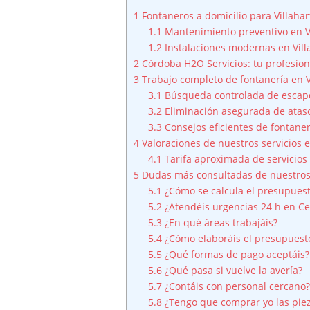
1
Fontaneros a domicilio para Villaha
1.1
Mantenimiento preventivo en V
1.2
Instalaciones modernas en Vill
2
Córdoba H2O Servicios: tu profesion
3
Trabajo completo de fontanería en V
3.1
Búsqueda controlada de escap
3.2
Eliminación asegurada de atasc
3.3
Consejos eficientes de fontaner
4
Valoraciones de nuestros servicios 
4.1
Tarifa aproximada de servicios 
5
Dudas más consultadas de nuestros c
5.1
¿Cómo se calcula el presupues
5.2
¿Atendéis urgencias 24 h en Ce
5.3
¿En qué áreas trabajáis?
5.4
¿Cómo elaboráis el presupuest
5.5
¿Qué formas de pago aceptáis?
5.6
¿Qué pasa si vuelve la avería?
5.7
¿Contáis con personal cercano
5.8
¿Tengo que comprar yo las pie