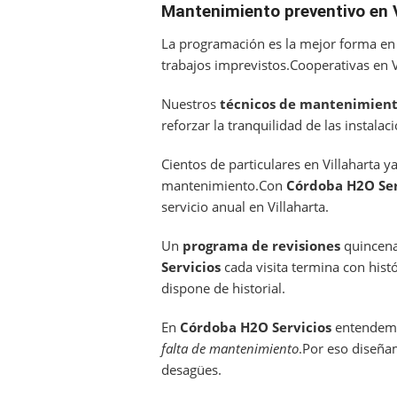
Mantenimiento preventivo en V
La programación es la mejor forma en 
trabajos imprevistos.Cooperativas en 
Nuestros
técnicos de mantenimien
reforzar la tranquilidad de las instala
Cientos de particulares en Villaharta 
mantenimiento.Con
Córdoba H2O Ser
servicio anual en Villaharta.
Un
programa de revisiones
quincena
Servicios
cada visita termina con hist
dispone de historial.
En
Córdoba H2O Servicios
entendemo
falta de mantenimiento
.Por eso diseña
desagües.