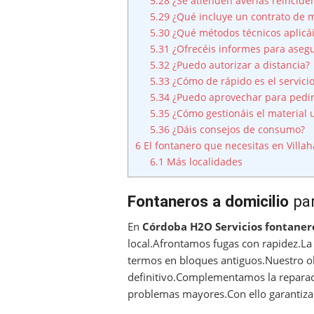
5.28
¿Se atienden averías reincide
5.29
¿Qué incluye un contrato de 
5.30
¿Qué métodos técnicos aplicá
5.31
¿Ofrecéis informes para aseg
5.32
¿Puedo autorizar a distancia?
5.33
¿Cómo de rápido es el servici
5.34
¿Puedo aprovechar para pedir
5.35
¿Cómo gestionáis el material 
5.36
¿Dáis consejos de consumo?
6
El fontanero que necesitas en Villah
6.1
Más localidades
Fontaneros a domicilio
par
En
Córdoba H2O Servicios
fontanero
local.Afrontamos fugas con rapidez.La
termos en bloques antiguos.Nuestro ob
definitivo.Complementamos la reparac
problemas mayores.Con ello garantizam