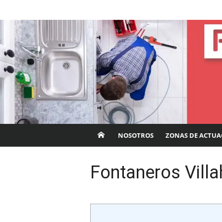
Saltar
Fontaneros Córdob
al
contenido
NOSOTROS
ZONAS DE ACTUA
Fontaneros Villa