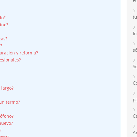
F
tu
lo?
ine?
I
cas?
s?
s
aración y reforma?
esionales?
So
C
 largo?
p
 un termo?
Ca
eófono?
 nuevo?
?
A