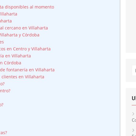
rta disponibles al momento
illaharta
aharta
al cercano en Villaharta
illaharta y Córdoba
es
os en Centro y Villaharta
ía en Villaharta
en Córdoba
Bu
de fontanería en Villaharta
lientes en Villaharta
to?
ntro?
U
o?
Co
?
zas?