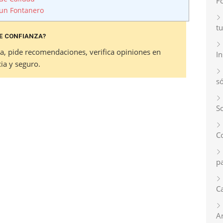
F
 un Fontanero
tu
E CONFIANZA?
za, pide recomendaciones, verifica opiniones en
I
ia y seguro.
s
So
C
p
Ca
A