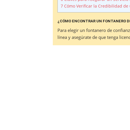
7
Cómo Verificar la Credibilidad de
¿CÓMO ENCONTRAR UN FONTANERO D
Para elegir un fontanero de confian
línea y asegúrate de que tenga licenc