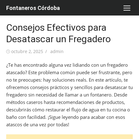
Saltar
Fontaneros Córdoba
al
contenido
Consejos Efectivos para
Desatascar un Fregadero
Publicada
Autor
octubre 2, 2025
admin
el
¿Te has encontrado alguna vez lidiando con un fregadero
atascado? Este problema común puede ser frustrante, pero
no te preocupes: hay soluciones reals. En este artículo, te
ofrecemos consejos prácticos y sencillos para desatascar tu
fregadero sin necesidad de llamar a un fontanero. Desde
métodos caseros hasta recomendaciones de productos,
descubrirás cómo restaurar el flujo de agua en tu cocina o
baño con facilidad. ¡Sigue leyendo para acabar con esos
atascos de una vez por todas!