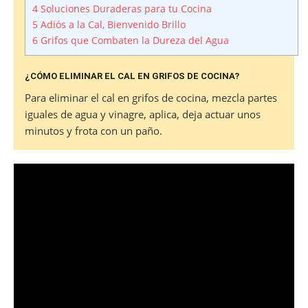
4
Soluciones Duraderas para tu Cocina
5
Adiós a la Cal, Bienvenido Brillo
6
Grifos que Combaten la Dureza del Agua
¿CÓMO ELIMINAR EL CAL EN GRIFOS DE COCINA?
Para eliminar el cal en grifos de cocina, mezcla partes
iguales de agua y vinagre, aplica, deja actuar unos
minutos y frota con un paño.