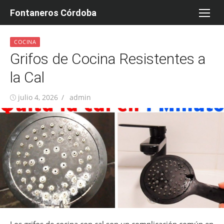
Saltar
Fontaneros Córdoba
al
contenido
COCINA
Grifos de Cocina Resistentes a
la Cal
Publicada
Autor
julio 4, 2026
admin
el