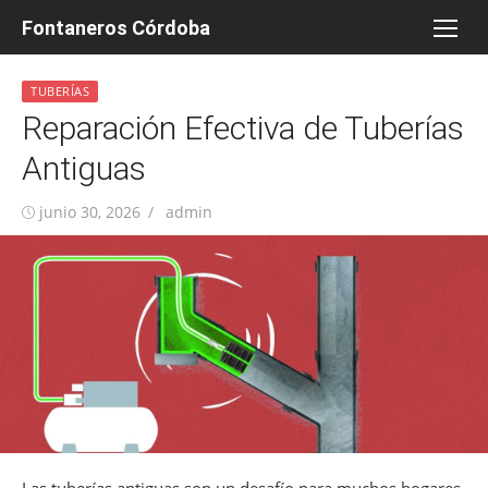
Saltar
Fontaneros Córdoba
al
contenido
TUBERÍAS
Reparación Efectiva de Tuberías
Antiguas
Publicada
Autor
junio 30, 2026
admin
el