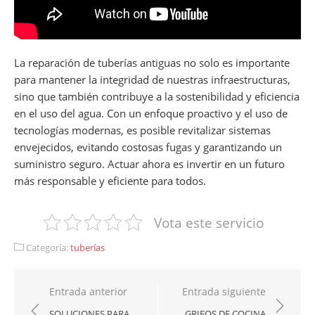
La reparación de tuberías antiguas no solo es importante
para mantener la integridad de nuestras infraestructuras,
sino que también contribuye a la sostenibilidad y eficiencia
en el uso del agua. Con un enfoque proactivo y el uso de
tecnologías modernas, es posible revitalizar sistemas
envejecidos, evitando costosas fugas y garantizando un
suministro seguro. Actuar ahora es invertir en un futuro
más responsable y eficiente para todos.
Vota este servicio
Categoría:
tuberías
Navegación
Entrada anterior
Entrada siguiente
de
SOLUCIONES PARA
GRIFOS DE COCINA