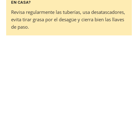
EN CASA?
Revisa regularmente las tuberías, usa desatascadores,
evita tirar grasa por el desagüe y cierra bien las llaves
de paso.